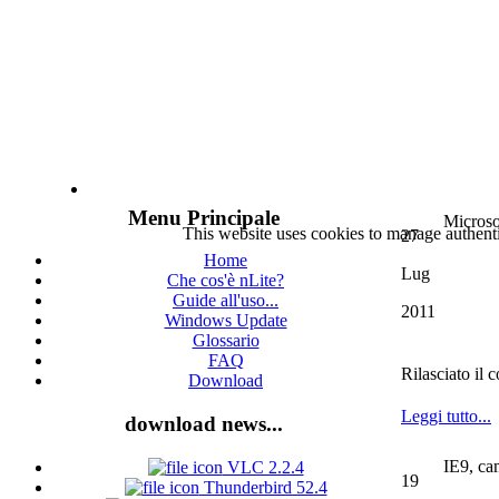
Menu Principale
Microso
This website uses cookies to manage authenti
27
Home
Lug
Che cos'è nLite?
Guide all'uso...
2011
Windows Update
Glossario
FAQ
Rilasciato il 
Download
Leggi tutto...
download news...
IE9, ca
VLC 2.2.4
19
Thunderbird 52.4