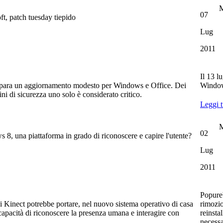
M
07
ft, patch tuesday tiepido
Lug
2011
Il 13 l
ara un aggiornamento modesto per Windows e Office. Dei
Window
tini di sicurezza uno solo è considerato critico.
Leggi t
M
02
 8, una piattaforma in grado di riconoscere e capire l'utente?
Lug
2011
Popureb
i Kinect potrebbe portare, nel nuovo sistema operativo di casa
rimozio
capacità di riconoscere la presenza umana e interagire con
reinsta
necessa