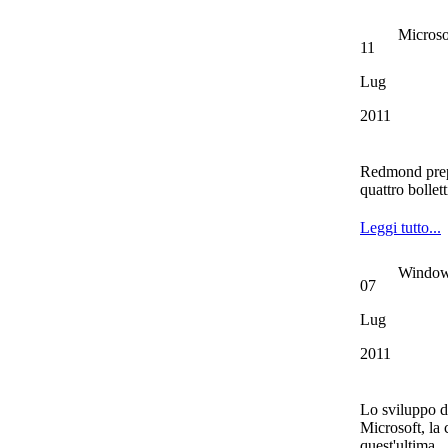
Microso
11
Lug
2011
Redmond prep
quattro bollet
Leggi tutto...
Windows
07
Lug
2011
Lo sviluppo d
Microsoft, la 
quest'ultima.