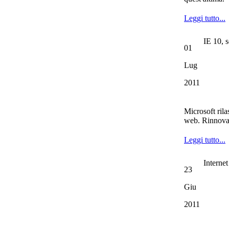
Leggi tutto...
IE 10, 
01
Lug
2011
Microsoft rila
web. Rinnovat
Leggi tutto...
Internet
23
Giu
2011