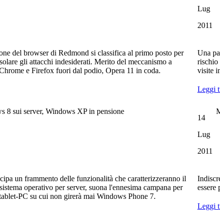
Lug
2011
ione del browser di Redmond si classifica al primo posto per
Una pat
'isolare gli attacchi indesiderati. Merito del meccanismo a
rischio
. Chrome e Firefox fuori dal podio, Opera 11 in coda.
visite 
Leggi t
 8 sui server, Windows XP in pensione
M
14
Lug
2011
cipa un frammento delle funzionalità che caratterizzeranno il
Indiscr
sistema operativo per server, suona l'ennesima campana per
essere 
 tablet-PC su cui non girerà mai Windows Phone 7.
Leggi t