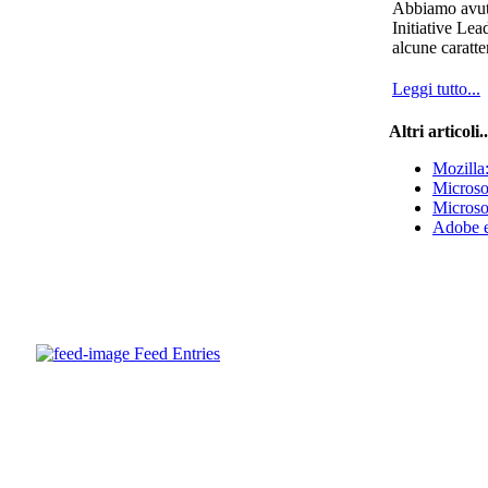
Abbiamo avuto
Initiative Lea
alcune caratte
Leggi tutto...
Altri articoli..
Mozilla
Microso
Microso
Adobe e
Feed Entries