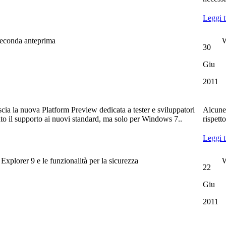
Leggi t
seconda anteprima
W
30
Giu
2011
scia la nuova Platform Preview dedicata a tester e sviluppatori
Alcune 
o il supporto ai nuovi standard, ma solo per Windows 7..
rispett
Leggi t
 Explorer 9 e le funzionalità per la sicurezza
W
22
Giu
2011