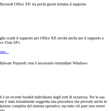
icrosoft Office XP: tra pochi giorni termina il supporto
uglio scade il supporto per Office XP, novità anche per il supporto a
s Vista SP1.
utto...
alware Popureb: non è necessario reinstallare Windows
 è un recente bootkit individuato dagli esrti di sicurezza. Per la sua
ne è stata inizialmente suggerita una procedura che prevede anche la
llazione completa del sistema operativo, ma tutto ciò pare non essere
rio.