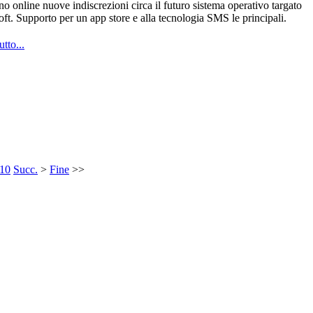
o online nuove indiscrezioni circa il futuro sistema operativo targato
ft. Supporto per un app store e alla tecnologia SMS le principali.
utto...
10
Succ.
>
Fine
>>