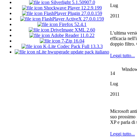
Silverlight 5.1.50907.0
Lug
Shockwave Player 12.2.9.199
FlashPlayer Plugin 27.0.0.159
2011
FlashPlayer ActiveX 27.0.0.159
Firefox 52.4.1
DriveImage XML 2.60
L'ultima vers
Adobe Reader 11.0.22
efficacia nell
7-Zip 16.04
doppio filtro
K-Lite Codec Pack Full 13.3.3
nLite hwupgrade update pack italiano
Leggi tutto...
Windows
14
Lug
2011
Microsoft anti
suo prossimo 
XP e parla di
Leggi tutto...