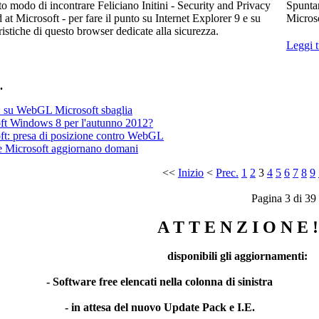
 modo di incontrare Feliciano Initini - Security and Privacy
Spuntan
d at Microsoft - per fare il punto su Internet Explorer 9 e su
Microso
ristiche di questo browser dedicate alla sicurezza.
Leggi t
.
: su WebGL Microsoft sbaglia
ft Windows 8 per l'autunno 2012?
ft: presa di posizione contro WebGL
 Microsoft aggiornano domani
<<
Inizio
<
Prec.
1
2
3
4
5
6
7
8
9
Pagina 3 di 39
A T T E N Z I O N E !
disponibili gli aggiornamenti:
- Software free elencati nella colonna di sinistra
- in attesa del nuovo Update Pack e I.E.