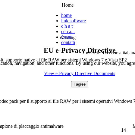
Home
home
link software
c h a t
cerca...
forum
Warning
contatti
EU e-Privacy Directive
nLite.it | La risorsa italia
ft, supporto nativo ai file RAW per sistemi Windows 7 e Vista SP2
cation, navigation, and other functions. By using our website, you agre
View e-Privacy Directive Documents
I agree
codec pack per il supporto ai file RAW per i sistemi operativi Windows 7
mpione di placcaggio antimalware
M
14