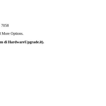
: 7058
d More Options.
um di HardwareUpgrade.it).