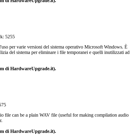
um di HardwareUpgrade.it).
ck: 5255
d'uso
per
varie
versioni
del
sistema
operativo
Microsoft Windows.
È
lizia
del
sistema
per
eliminare
i file
temporanei
e
quelli
inutilizzati
ad
um
di
HardwareUpgrade.it).
575
io file can be a plain WAV file (useful for making compilation audio
r.
um di HardwareUpgrade.it).