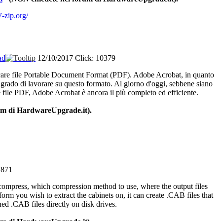
-zip.org/
ad
12/10/2017
Click: 10379
are
file Portable Document Format (PDF). Adobe Acrobat, in
quanto
n
grado
di
lavorare
su
questo
formato
. Al
giorno
d'oggi
,
sebbene
siano
e
file PDF, Adobe Acrobat
è
ancora
il
più
completo
ed
efficiente
.
um
di
HardwareUpgrade.it).
7871
 compress, which compression method to use, where the output files
orm you wish to extract the cabinets on, it can create .CAB files that
ned .CAB files directly on disk drives.