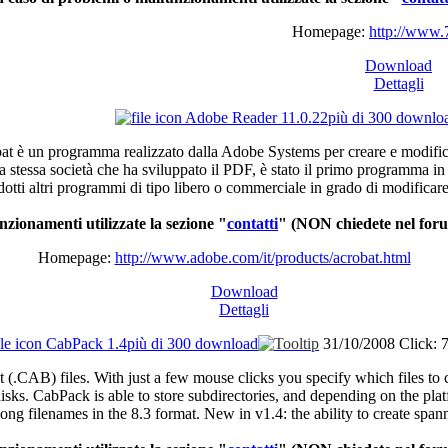
Homepage:
http://www.7
Download
Dettagli
Adobe Reader 11.0.22
più di 300 downlo
bat
è
un
programma
realizzato
dalla
Adobe Systems per
creare
e
modific
a
stessa
società
che
ha
sviluppato
il
PDF,
è
stato
il
primo
programma
i
dotti
altri
programmi
di
tipo
libero
o
commerciale
in
grado
di
modificar
nzionamenti
utilizzate
la
sezione
"
contatti
"
(NON
chiedete
nel
for
Homepage:
http://www.adobe.com/it/products/acrobat.html
Download
Dettagli
CabPack 1.4
più di 300 download
31/10/2008
Click: 
(.CAB) files. With just a few mouse clicks you specify which files to
isks. CabPack is able to store subdirectories, and depending on the platf
long filenames in the 8.3 format. New in v1.4: the ability to create span