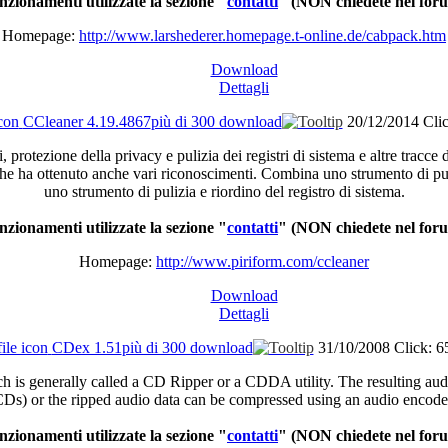
nzionamenti utilizzate la sezione "
contatti
"
(NON chiedete nel for
Homepage:
http://www.larshederer.homepage.t-online.de/cabpack.htm
Download
Dettagli
CCleaner 4.19.4867
più di 300 download
20/12/2014
Cli
i
,
protezione
della
privacy e
pulizia
dei
registri
di
sistema
e
altre
tracce
he
ha
ottenuto
anche
vari
riconoscimenti
.
Combina
uno
strumento
di
pu
uno
strumento
di
pulizia
e
riordino
del
registro
di
sistema
.
nzionamenti
utilizzate
la
sezione
"
contatti
"
(NON
chiedete
nel
for
Homepage:
http://www.piriform.com/ccleaner
Download
Dettagli
CDex 1.51
più di 300 download
31/10/2008
Click: 6
h is generally called a CD Ripper or a CDDA utility. The resulting aud
Ds) or the ripped audio data can be compressed using an audio encode
nzionamenti utilizzate la sezione "
contatti
"
(NON chiedete nel for