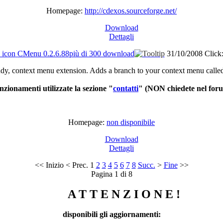
Homepage:
http://cdexos.sourceforge.net/
Download
Dettagli
CMenu 0.2.6.88
più di 300 download
31/10/2008
Click
dy, context menu extension. Adds a branch to your context menu calle
nzionamenti utilizzate la sezione "
contatti
"
(NON chiedete nel for
Homepage:
non disponibile
Download
Dettagli
<<
Inizio
<
Prec.
1
2
3
4
5
6
7
8
Succ.
>
Fine
>>
Pagina 1 di 8
A T T E N Z I O N E !
disponibili gli aggiornamenti: