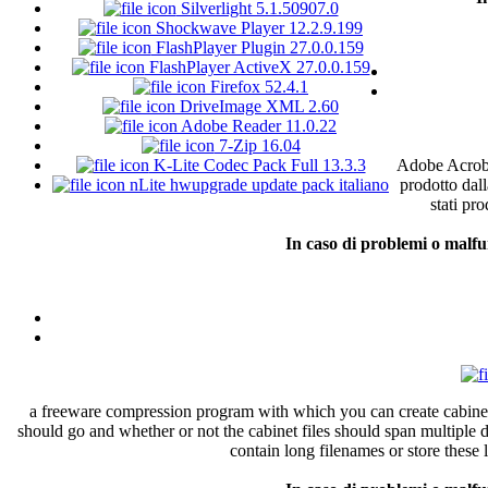
Silverlight 5.1.50907.0
Shockwave Player 12.2.9.199
FlashPlayer Plugin 27.0.0.159
FlashPlayer ActiveX 27.0.0.159
Firefox 52.4.1
DriveImage XML 2.60
Adobe Reader 11.0.22
7-Zip 16.04
K-Lite Codec Pack Full 13.3.3
Adobe Acro
nLite hwupgrade update pack italiano
prodotto
dall
stati
pro
In
caso
di
problemi
o
malfu
a freeware compression program with which you can create cabinet 
should go and whether or not the cabinet files should span multiple d
contain long filenames or store these 