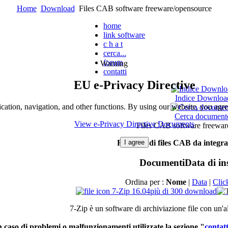
Home
Download
Files CAB software freeware/opensource
home
link software
c h a t
cerca...
forum
Warning
contatti
EU e-Privacy Directive
Indice Downloa
cation, navigation, and other functions. By using our website, you agre
Cerca document
View e-Privacy Directive Documents
Files CAB software freewar
I agree
Raccolta
di
files CAB
da
integra
Documenti
Data di in
Ordina per :
Nome
|
Data
|
Clic
7-Zip 16.04
più di 300 download
7-Zip
è
un software
di
archiviazione
file con
un'a
n
caso
di
problemi
o
malfunzionamenti
utilizzate
la
sezione
"
contatt