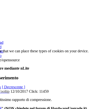
d
e that we can place these types of cookies on your device.
o
e/opensource
re
mediante
nLite
serimento
k
[ Decrescente ]
12/10/2017
Click: 11459
ltissimo
rapporto
di
compressione
.
i
" (NON
chiedete
nel
forum
di
HardwareUpgrade.it).