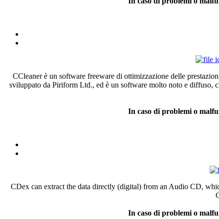
In caso di problemi o malfu
CCleaner
è
un software freeware
di
ottimizzazione
delle
prestazion
sviluppato
da
Piriform
Ltd.,
ed
è
un software
molto
noto
e
diffuso
,
c
In
caso
di
problemi
o
malfu
CDex can extract the data directly (digital) from an Audio CD, whic
C
In caso di problemi o malfu