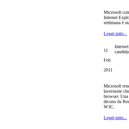
Microsoft com
Internet Explo
settimana è sta
Leggi tutto...
Internet
11
candida
Feb
2011
Microsoft ren
laversione che 
browser. Una b
dicono da Red
W3C.
Leggi tutto...