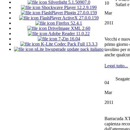
Silverlight 5.1.50907.0
10
Safari e
Shockwave Player 12.2.9.199
FlashPlayer Plugin 27.0.0.159
Mar
FlashPlayer ActiveX 27.0.0.159
2011
Firefox 52.4.1
DriveImage XML 2.60
Adobe Reader 11.0.22
7-Zip 16.04
Vecchi e nuovi
K-Lite Codec Pack Full 13.3.3
primo giorno 
nLite hwupgrade update pack italiano
tavolino per m
anche qualcun
Leggi tutto...
Seagate
04
Mar
2011
Barracuda XT
capienza recor
dall'attempato