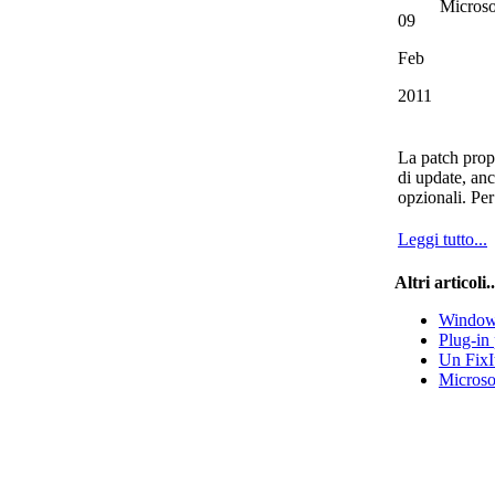
Microso
09
Feb
2011
La patch prop
di update, anc
opzionali. Per
Leggi tutto...
Altri articoli..
Window
Plug-in
Un FixIt
Microso