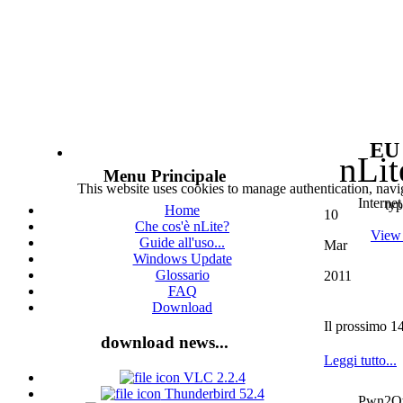
EU 
nLit
Menu Principale
This website uses cookies to manage authentication, navig
Interne
typ
Home
10
Che cos'è nLite?
View 
Guide all'uso...
Mar
Windows Update
Glossario
2011
FAQ
Download
Il prossimo 14
download news...
Leggi tutto...
VLC 2.2.4
Thunderbird 52.4
Pwn2Ow