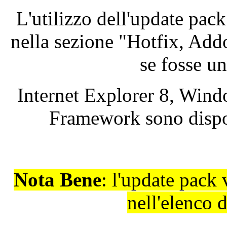
L'utilizzo
dell'update
pac
nella
sezione
"
Hotfix
,
Add
se fosse
un
Internet Explorer 8, Win
Framework
sono
disp
Nota
Bene
:
l'update
pack
nell'elenco
d