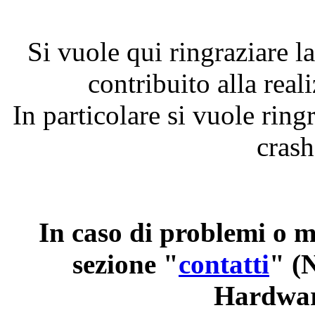
Si
vuole
qui
ringraziare
l
contribuito
alla
real
In
particolare
si
vuole
ring
cras
In
caso
di
problemi
o
m
sezione
"
contatti
" 
Hardwar