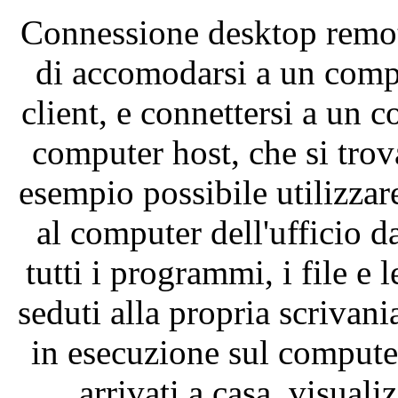
Connessione
desktop
remo
di
accomodarsi
a un comp
client, e
connettersi
a un c
computer host,
che
si
trov
esempio
possibile
utilizzar
al computer
dell'ufficio
d
tutti i
programmi
, i file e 
seduti
alla
propria
scrivani
in
esecuzione
sul
comput
arrivati
a casa,
visuali