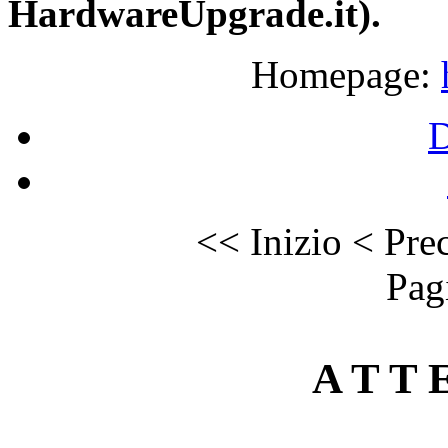
HardwareUpgrade.it).
Homepage:
<<
Inizio
<
Prec
Pag
A T T E