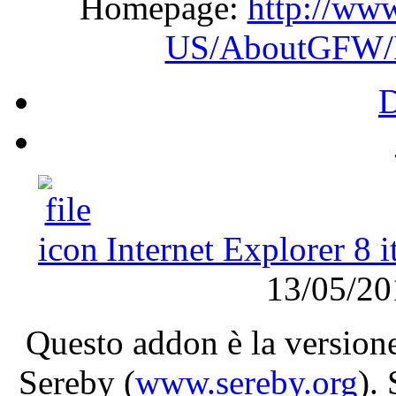
Homepage:
http://ww
US/AboutGFW/P
Internet Explorer 8 i
13/05/2
Questo
addon
è
la
version
Sereby
(
www.sereby.org
).