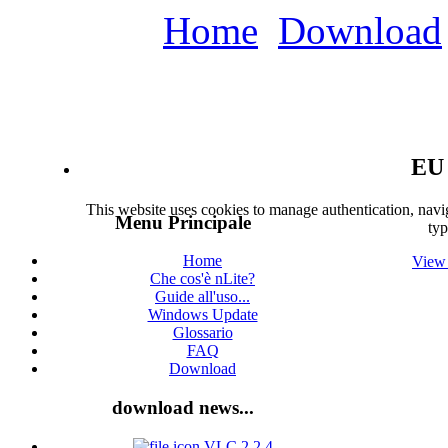
Home
Download
EU 
This website uses cookies to manage authentication, navig
Menu Principale
typ
Home
View 
Che cos'è nLite?
Guide all'uso...
Windows Update
Glossario
FAQ
Download
download news...
VLC 2.2.4