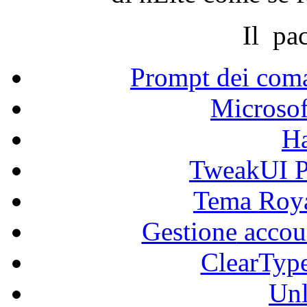
Il pa
Prompt
dei
com
Microsof
H
TweakUI
Tema
Roya
Gestione
accou
ClearTyp
Unl