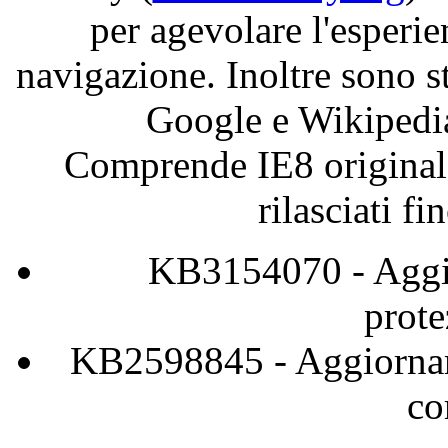
per
agevolare
l'esperie
navigazione
.
Inoltre
sono
s
Google e Wikipedi
Comprende
IE8
original
rilasciati
fi
KB3154070
-
Agg
prote
KB
2598845
-
Aggiorna
co