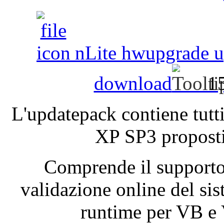
nLite hwupgrade up
download
1
L'updatepack
contiene
tutt
XP
SP3
propost
Comprende
il
support
validazione
online del
si
runtime per VB 