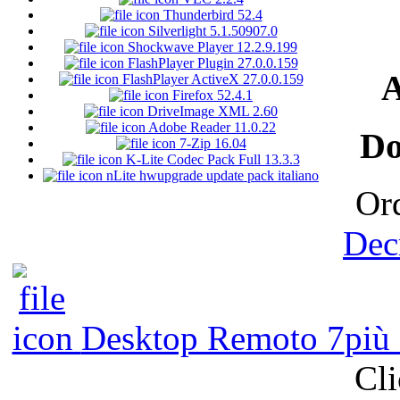
Thunderbird 52.4
Silverlight 5.1.50907.0
Shockwave Player 12.2.9.199
FlashPlayer Plugin 27.0.0.159
A
FlashPlayer ActiveX 27.0.0.159
Firefox 52.4.1
DriveImage XML 2.60
Adobe Reader 11.0.22
Do
7-Zip 16.04
K-Lite Codec Pack Full 13.3.3
nLite hwupgrade update pack italiano
Ord
Dec
Desktop Remoto 7
più
Cli