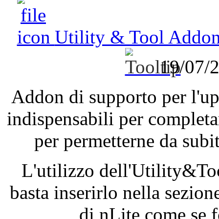
Utility & Tool Addo
19/07/
Addon
di
supporto
per
l'u
indispensabili
per
completa
per
permetterne
da
subi
L'utilizzo
dell'Utility
&To
basta
inserirlo
nella
sezion
di
nLite
come se 