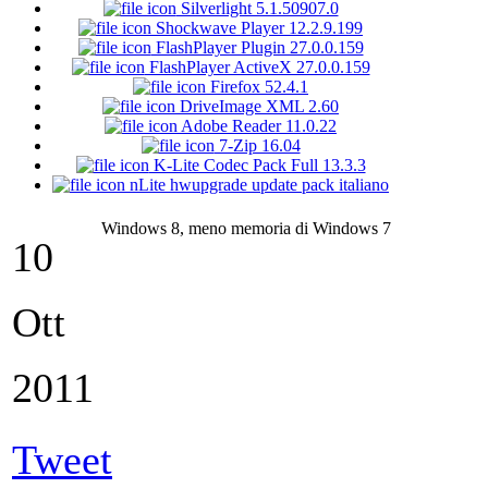
Silverlight 5.1.50907.0
Shockwave Player 12.2.9.199
FlashPlayer Plugin 27.0.0.159
FlashPlayer ActiveX 27.0.0.159
Firefox 52.4.1
DriveImage XML 2.60
Adobe Reader 11.0.22
7-Zip 16.04
K-Lite Codec Pack Full 13.3.3
nLite hwupgrade update pack italiano
Windows 8, meno memoria di Windows 7
10
Ott
2011
Tweet