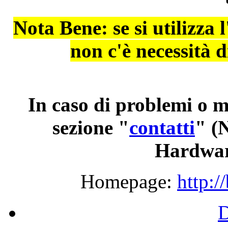
Nota Bene: se si utilizza
non c'è necessità 
In caso di problemi o m
sezione "
contatti
"
(N
Hardwar
Homepage:
http:/