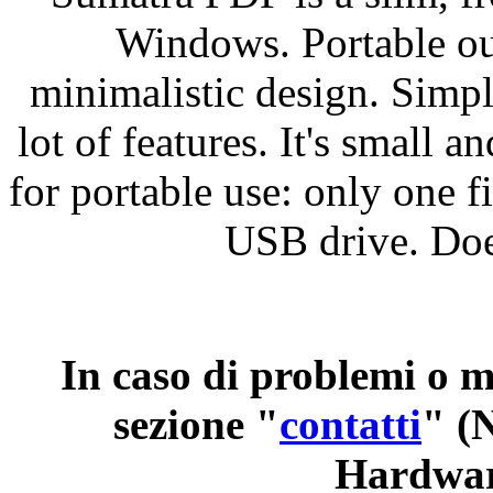
Windows. Portable ou
minimalistic
design. Simpli
lot of features. It's small an
for portable use: only one f
USB drive. Does
In
caso
di
problemi
o
m
sezione
"
contatti
"
(
Hardwar