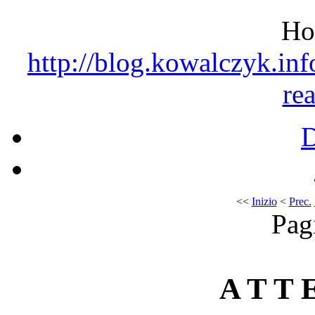
Ho
http://blog.kowalczyk.inf
re
<<
Inizio
<
Prec.
Pag
A T T E