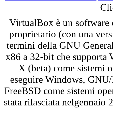
Cli
VirtualBox
è
un software
proprietario
(con
una
vers
termini
della
GNU General 
x86
a 32-bit
che
supporta
W
X (beta) come
sistemi
o
eseguire
Windows, GNU/L
FreeBSD
come
sistemi
ope
stata
rilasciata
nelgennaio
2