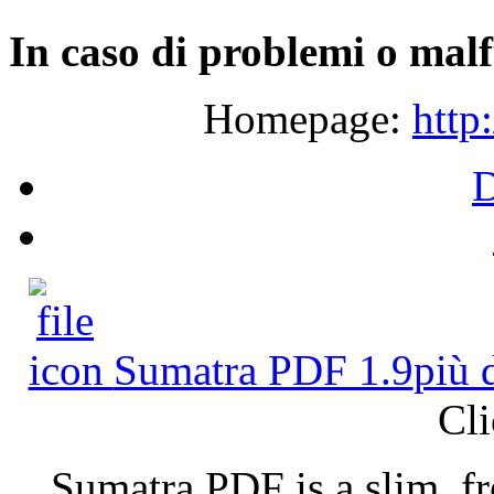
In
caso
di
problemi
o
malf
Homepage:
http
Sumatra PDF 1.9
più 
Cli
Sumatra PDF is a slim, f