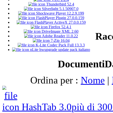
Thunderbird 52.4
Silverlight 5.1.50907.0
Shockwave Player 12.2.9.199
FlashPlayer Plugin 27.0.0.159
FlashPlayer ActiveX 27.0.0.159
Firefox 52.4.1
DriveImage XML 2.60
Rac
Adobe Reader 11.0.22
7-Zip 16.04
K-Lite Codec Pack Full 13.3.3
nLite hwupgrade update pack italiano
Documenti
D
Ordina per :
Nome
|
HashTab 3.0
più di 30