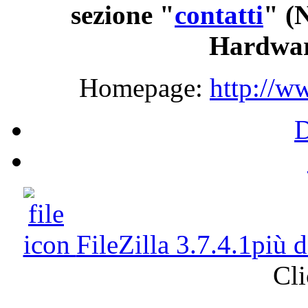
sezione "
contatti
"
(N
Hardwar
Homepage:
http://w
FileZilla 3.7.4.1
più 
Cli