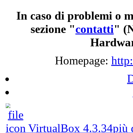
In
caso
di
problemi
o
m
sezione
"
contatti
"
(
Hardwar
Homepage:
http
VirtualBox 4.3.34
più