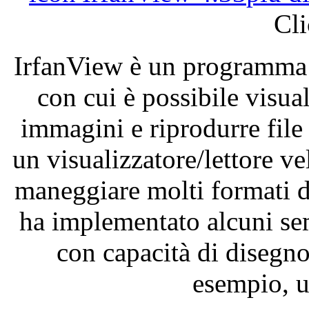
Cli
IrfanView
è
un
programma
con
cui
è
possibile
visua
immagini
e
riprodurre
file
un
visualizzatore
/
lettore
ve
maneggiare
molti
formati
d
ha
implementato
alcuni
se
con
capacità
di
disegn
esempio
, 