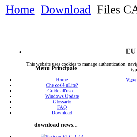
Home
Download
Files CA
EU 
This website uses cookies to manage authentication, navig
Menu Principale
typ
Home
View 
Che cos'è nLite?
Guide all'uso...
Windows Update
Glossario
FAQ
Download
download news...
VLC 2.2.4