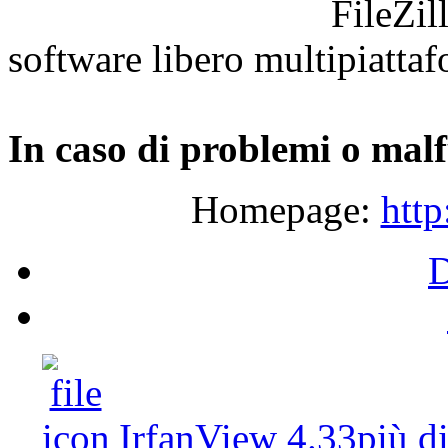
FileZil
software
libero
multipiatta
In
caso
di
problemi
o
malf
Homepage:
http
IrfanView 4.33
più d