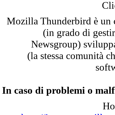
Cli
Mozilla Thunderbird
è
un 
(in
grado
di
gesti
Newsgroup)
svilupp
(la
stessa
comunità
c
soft
In
caso
di
problemi
o
malf
Ho