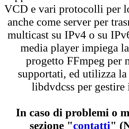
VCD
e
vari
protocolli
per l
anche
come server per
tra
multicast
su
IPv4
o
su
IPv
media player
impiega
l
progetto
FFmpeg
per
supportati
,
ed
utilizza
l
libdvdcss
per
gestire
In
caso
di
problemi
o
m
sezione
"
contatti
"
(