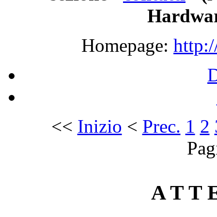
Hardwar
Homepage:
http:
<<
Inizio
<
Prec.
1
2
Pag
A T T E