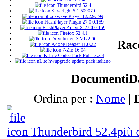
Thunderbird 52.4
Silverlight 5.1.50907.0
Shockwave Player 12.2.9.199
FlashPlayer Plugin 27.0.0.159
FlashPlayer ActiveX 27.0.0.159
Firefox 52.4.1
DriveImage XML 2.60
Rac
Adobe Reader 11.0.22
7-Zip 16.04
K-Lite Codec Pack Full 13.3.3
nLite hwupgrade update pack italiano
Documenti
D
Ordina per :
Nome
|
Thunderbird 52.4
più 