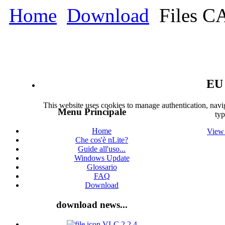
Home
Download
Files CA
EU 
This website uses cookies to manage authentication, navig
Menu Principale
typ
Home
View 
Che cos'è nLite?
Guide all'uso...
Windows Update
Glossario
FAQ
Download
download news...
VLC 2.2.4