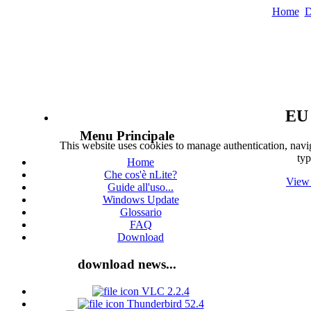
Home
D
EU 
Menu Principale
This website uses cookies to manage authentication, navig
typ
Home
Che cos'è nLite?
View 
Guide all'uso...
Windows Update
Glossario
FAQ
Download
download news...
VLC 2.2.4
Thunderbird 52.4