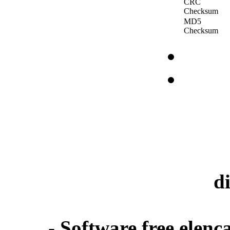
CRC
Checksum
MD5
Checksum
d
- Software free elenca