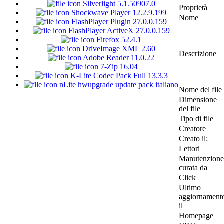
Silverlight 5.1.50907.0
Proprietà
Shockwave Player 12.2.9.199
Nome
FlashPlayer Plugin 27.0.0.159
FlashPlayer ActiveX 27.0.0.159
Firefox 52.4.1
DriveImage XML 2.60
Descrizione
Adobe Reader 11.0.22
7-Zip 16.04
K-Lite Codec Pack Full 13.3.3
nLite hwupgrade update pack italiano
Nome del file
Dimensione
del file
Tipo di file
Creatore
Creato il:
Lettori
Manutenzione
curata da
Click
Ultimo
aggiornament
il
Homepage