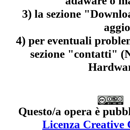
adaware o ma
3)
la sezione "Downloa
aggi
4)
per eventuali problem
sezione "contatti" (
Hardwar
Questo/a opera è pubbl
Licenza Creativ