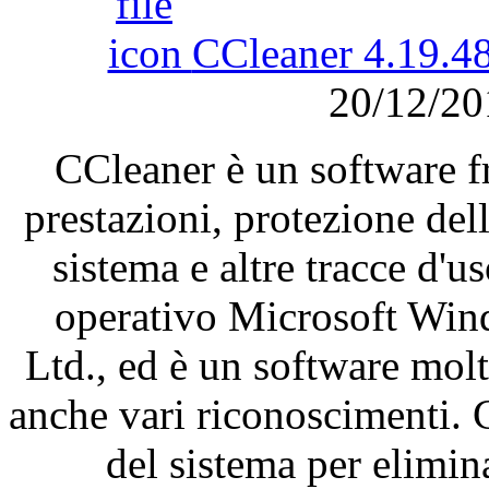
CCleaner 4.19.4
20/12/2
CCleaner
è
un software 
prestazioni
,
protezione
del
sistema
e
altre
tracce
d'us
operativo
Microsoft Win
Ltd.,
ed
è
un software
mol
anche
vari
riconoscimenti
.
del
sistema
per
elimin