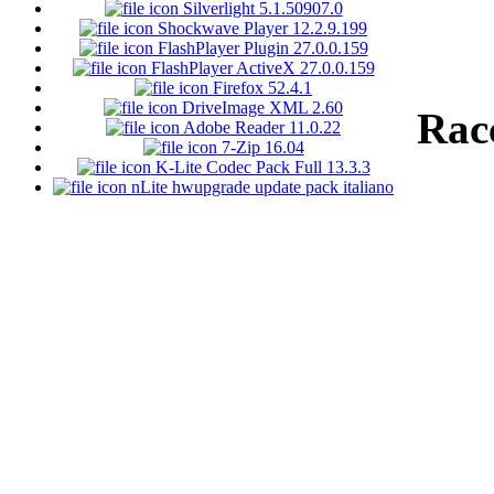
Silverlight 5.1.50907.0
Shockwave Player 12.2.9.199
FlashPlayer Plugin 27.0.0.159
FlashPlayer ActiveX 27.0.0.159
Firefox 52.4.1
DriveImage XML 2.60
Rac
Adobe Reader 11.0.22
7-Zip 16.04
K-Lite Codec Pack Full 13.3.3
nLite hwupgrade update pack italiano