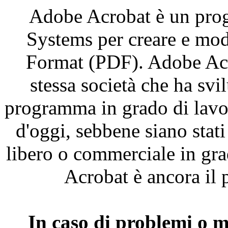
Adobe Acrobat
è
un
pro
Systems per
creare
e
mod
Format (PDF). Adobe Ac
stessa
società
che
ha
svi
programma
in
grado
di
lavo
d'oggi
,
sebbene
siano
stati
libero
o
commerciale
in
gr
Acrobat
è
ancora
il
In
caso
di
problemi
o
m