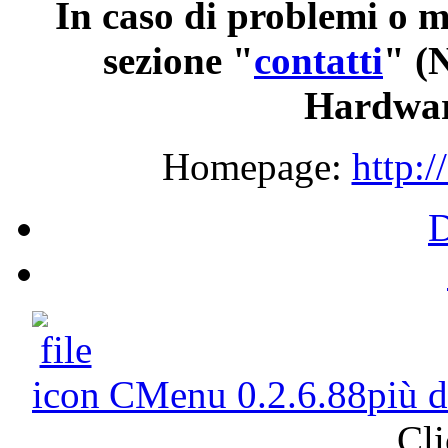
In caso di problemi o m
sezione "
contatti
"
(N
Hardwar
Homepage:
http:/
CMenu 0.2.6.88
più 
Cli