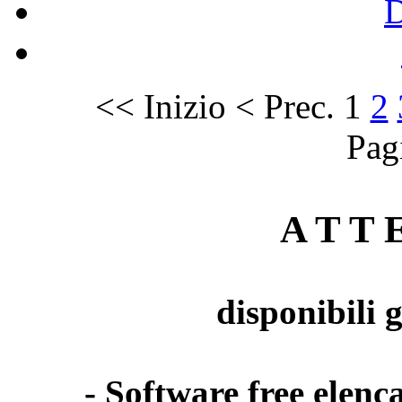
<<
Inizio
<
Prec.
1
2
Pag
A T T E
disponibili 
- Software free elenca