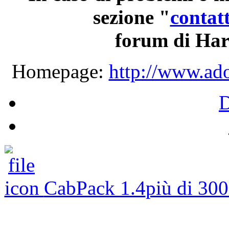
sezione
"
contatt
forum
di
Har
Homepage:
http://www.ado
CabPack 1.4
più di 30