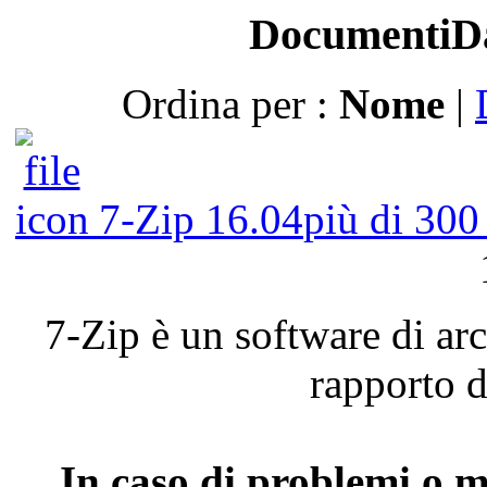
Documenti
D
Ordina per :
Nome
|
7-Zip 16.04
più di 30
7-Zip
è
un software
di
ar
rapporto
d
In
caso
di
problemi
o
m