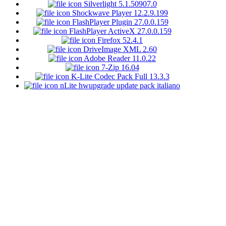
Silverlight 5.1.50907.0
Shockwave Player 12.2.9.199
FlashPlayer Plugin 27.0.0.159
FlashPlayer ActiveX 27.0.0.159
Firefox 52.4.1
DriveImage XML 2.60
Adobe Reader 11.0.22
7-Zip 16.04
K-Lite Codec Pack Full 13.3.3
nLite hwupgrade update pack italiano